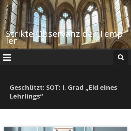
Zum
Inhalt
springen
Strikte Observanz der Temp
ler
Geschützt: SOT: I. Grad „Eid eines
Lehrlings“