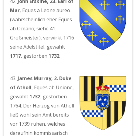
42.
John Erskine, 23. Earl of
Mar
, Eques a Leone aureo
(wahrscheinlich eher Eques
ab Oceano; siehe 41.
Großmeister), verwirkt 1716
seine Adelstitel, gewählt
1717
, gestorben
1732
.
43.
James Murray, 2. Duke
of Atholl
, Eques ab Unione,
gewählt
1732
, gestorben
1764. Der Herzog von Atholl
ließ wohl sein Amt bereits
vor 1739 ruhen, welches
daraufhin kommissarisch