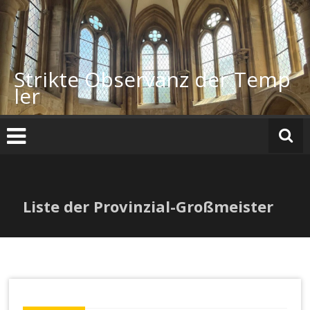
Zum
Inhalt
springen
Strikte Observanz der Temp
ler
Liste der Provinzial-Großmeister