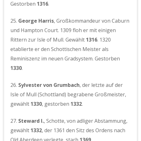
Gestorben
1316
.
25.
George Harris
, Großkommandeur von Caburn
und Hampton Court. 1309 floh er mit einigen
Rittern zur Isle of Mull. Gewählt
1316
. 1320
etablierte er den Schottischen Meister als
Reminiszenz im neuen Gradsystem. Gestorben
1330
.
26.
Sylvester von Grumbach
, der letzte auf der
Isle of Mull (Schottland) begrabene Großmeister,
gewählt
1330
, gestorben
1332
.
27.
Steward I.
, Schotte, von adliger Abstammung,
gewählt
1332
, der 1361 den Sitz des Ordens nach
Old Aberdeen verlegte, starb
1369
.