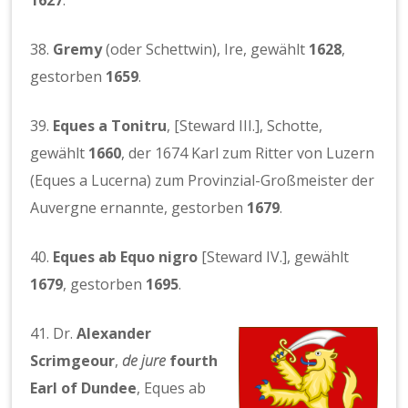
38.
Gremy
(oder Schettwin), Ire, gewählt
1628
,
gestorben
1659
.
39.
Eques a Tonitru
, [Steward III.], Schotte,
gewählt
1660
, der 1674 Karl zum Ritter von Luzern
(Eques a Lucerna) zum Provinzial-Großmeister der
Auvergne ernannte, gestorben
1679
.
40.
Eques ab Equo nigro
[Steward IV.], gewählt
1679
, gestorben
1695
.
41. Dr.
Alexander
Scrimgeour
,
de jure
fourth
Earl of Dundee
, Eques ab