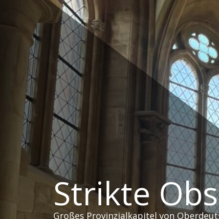
Zum
Inhalt
springen
Strikte Ob
Großes Provinzialkapitel von Oberdeut