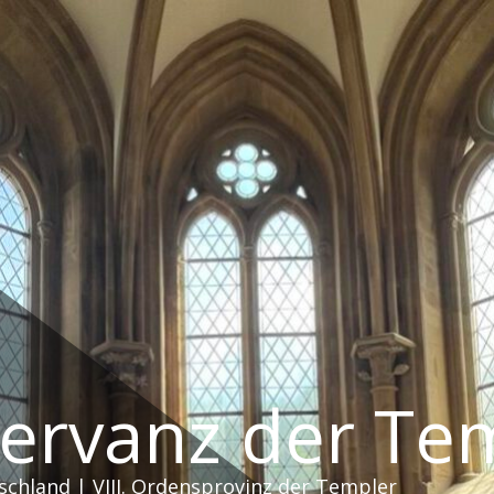
servanz der Te
schland | VIII. Ordensprovinz der Templer