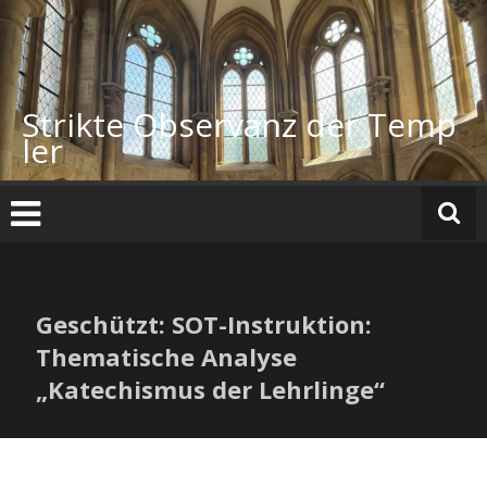
Zum
Inhalt
springen
Strikte Observanz der Temp
ler
Geschützt: SOT-Instruktion:
Thematische Analyse
„Katechismus der Lehrlinge“