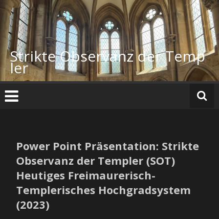
Zum
Inhalt
springen
Strikte Observanz der Temp
ler
Power Point Präsentation: Strikte
Observanz der Templer (SOT)
Heutiges Freimaurerisch-
Templerisches Hochgradsystem
(2023)