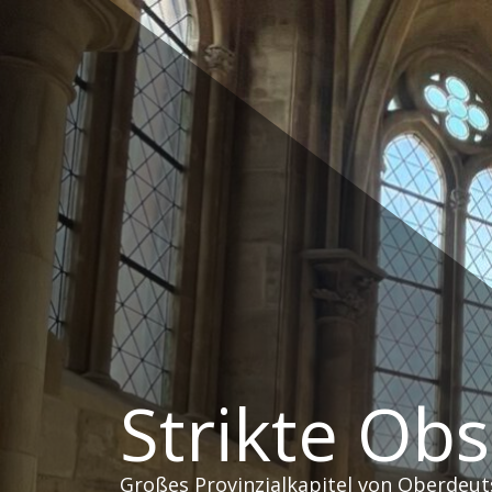
Zum
Inhalt
springen
Strikte Ob
Großes Provinzialkapitel von Oberdeut