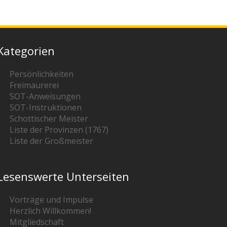
Kategorien
Persönlichkeiten
Freimaurerei
SOT-Anweisungen
SOT-Instruktionen
Schottischer Meister
Liste der Provinzen (1767)
Liste der Großmeister
Lesenswerte Unterseiten
Vorträge und Impulse
Herzlich Willkommen!
Mitgliedschaft