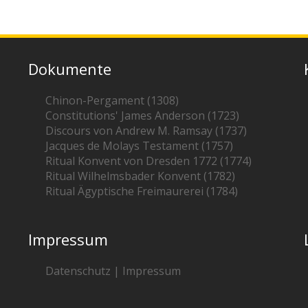
Dokumente
Chinon-Pergament (1308)
Constitutions' James Anderson (1723)
Discours von Andrew M. Ramsay (1737)
Jacques de Molays Testament (1757)
Ritual Konvent von Dresden 1772 (1774)
Ritual Wilhelmsbader Konvent (1782)
Ritual Ägyptische Freimaurerei (1784)
Impressum
Datenschutz | Impressum