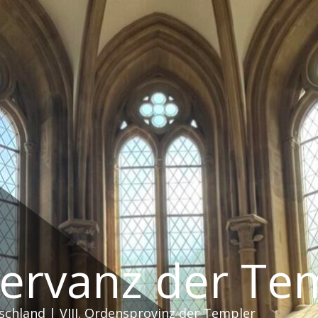
servanz der Te
schland | VIII. Ordensprovinz der Templer