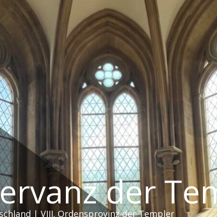
servanz der Te
schland | VIII. Ordensprovinz der Templer