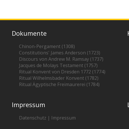
Dokumente
Chinon-Pergament (1308)
Constitutions' James Anderson (1723)
Discours von Andrew M. Ramsay (1737)
Jacques de Molays Testament (1757)
Ritual Konvent von Dresden 1772 (1774)
Ritual Wilhelmsbader Konvent (1782)
Ritual Ägyptische Freimaurerei (1784)
Impressum
Datenschutz | Impressum